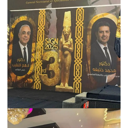
ير
ي
ت