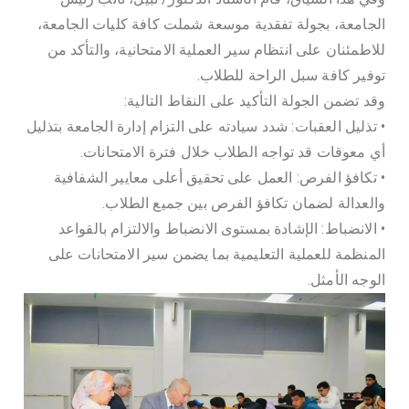
ي
الجامعة، بجولة تفقدية موسعة شملت كافة كليات الجامعة،
ة
للاطمئنان على انتظام سير العملية الامتحانية، والتأكد من
توفير كافة سبل الراحة للطلاب.
–
وقد تضمن الجولة التأكيد على النقاط التالية:
ج
• تذليل العقبات: شدد سيادته على التزام إدارة الجامعة بتذليل
أي معوقات قد تواجه الطلاب خلال فترة الامتحانات.
ا
• تكافؤ الفرص: العمل على تحقيق أعلى معايير الشفافية
والعدالة لضمان تكافؤ الفرص بين جميع الطلاب.
م
• الانضباط: الإشادة بمستوى الانضباط والالتزام بالقواعد
المنظمة للعملية التعليمية بما يضمن سير الامتحانات على
ع
الوجه الأمثل.
ة
م