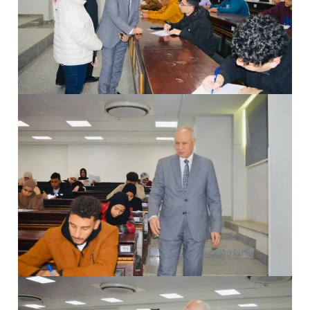
ير
ي
ت